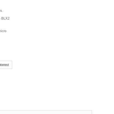
s.
n BLX2
micro
terest