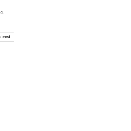
ng.
terest