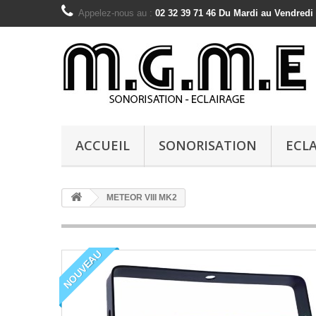
Appelez-nous au :
02 32 39 71 46 Du Mardi au Vendredi
ACCUEIL
SONORISATION
ECL
METEOR VIII MK2
NOUVEAU